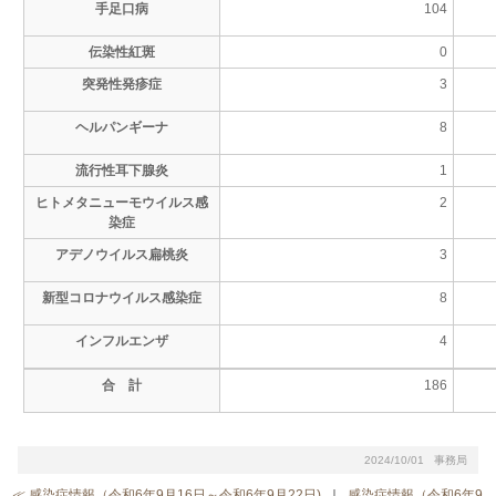
手足口病
104
伝染性紅斑
0
突発性発疹症
3
ヘルパンギーナ
8
流行性耳下腺炎
1
ヒトメタニューモウイルス感
2
染症
アデノウイルス扁桃炎
3
新型コロナウイルス感染症
8
インフルエンザ
4
合 計
186
2024/10/01 事務局
≪ 感染症情報（令和6年9月16日～令和6年9月22日)
｜
感染症情報（令和6年9