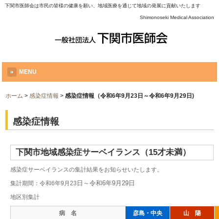
下関市医師会は市民の皆様の健康を願い、地域医療を通じて地域の発展に貢献いたします
Shimonoseki Medical Association
MENU
ホーム
>
感染症情報
>
感染症情報（令和6年9月23日～令和6年9月29日)
感染症情報
下関市地域感染症サーベイランス（15才未満）
感染症サーベイランスの集計結果をお知らせいたします。
日～令和6年9月29
日
集計期間：令和6年9月23
地区別集計
病 名
彦島・中央
山 陽