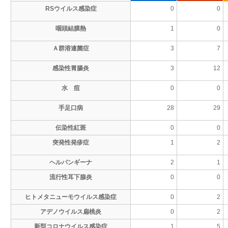
RSウイルス感染症
0
0
咽頭結膜熱
1
0
Ａ群溶連菌症
3
7
感染性胃腸炎
3
12
水 痘
0
0
手足口病
28
29
伝染性紅斑
0
0
突発性発疹症
1
2
ヘルパンギーナ
2
1
流行性耳下腺炎
0
0
ヒトメタニューモウイルス感染症
0
2
アデノウイルス扁桃炎
0
2
新型コロナウイルス感染症
1
5