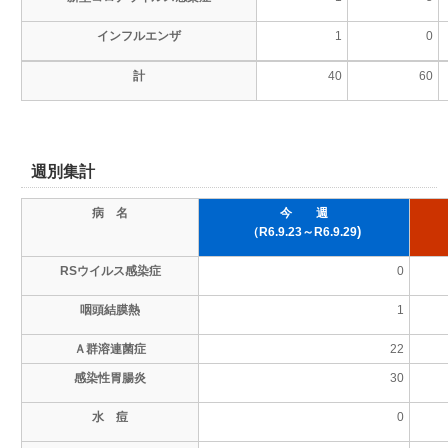
インフルエンザ
1
0
計
40
60
週別集計
病 名
今 週
)
（R6.9.23～R6.9.29
RSウイルス感染症
0
咽頭結膜熱
1
Ａ群溶連菌症
22
感染性胃腸炎
30
水 痘
0