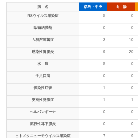
病 名
彦島・中央
山 陽
RSウイルス感染症
5
0
咽頭結膜熱
0
0
Ａ群溶連菌症
3
10
感染性胃腸炎
9
20
水 痘
5
0
手足口病
0
0
伝染性紅斑
1
0
突発性発疹症
1
1
ヘルパンギーナ
0
0
流行性耳下腺炎
0
0
ヒトメタニューモウイルス感染症
7
9