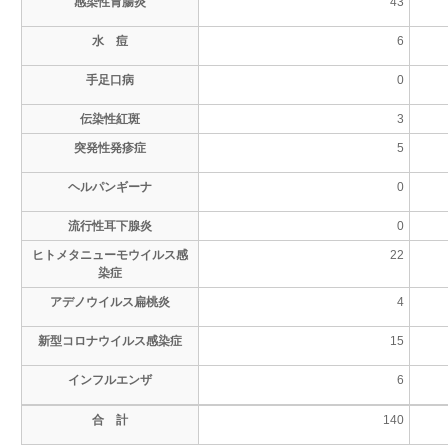
感染性胃腸炎
43
水 痘
6
手足口病
0
伝染性紅斑
3
突発性発疹症
5
ヘルパンギーナ
0
流行性耳下腺炎
0
ヒトメタニューモウイルス感
22
染症
アデノウイルス扁桃炎
4
新型コロナウイルス感染症
15
インフルエンザ
6
合 計
140