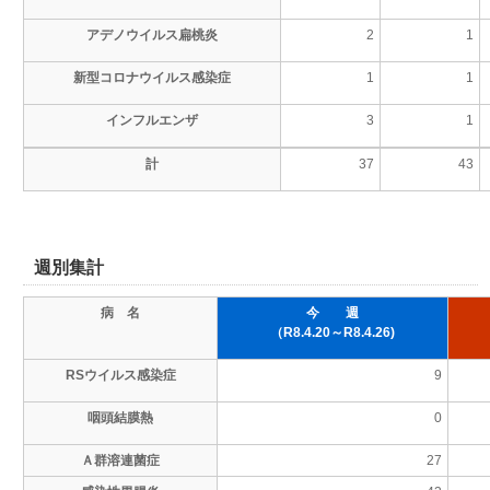
アデノウイルス扁桃炎
2
1
新型コロナウイルス感染症
1
1
インフルエンザ
3
1
計
37
43
週別集計
病 名
今 週
（R8.4.20～R8.4.26)
RSウイルス感染症
9
咽頭結膜熱
0
Ａ群溶連菌症
27