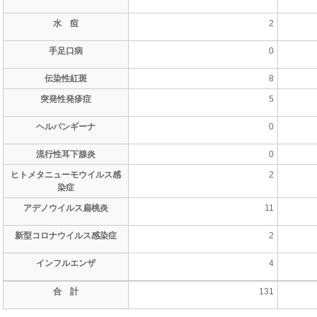
水 痘
2
手足口病
0
伝染性紅斑
8
突発性発疹症
5
ヘルパンギーナ
0
流行性耳下腺炎
0
ヒトメタニューモウイルス感
2
染症
アデノウイルス扁桃炎
11
新型コロナウイルス感染症
2
インフルエンザ
4
合 計
131