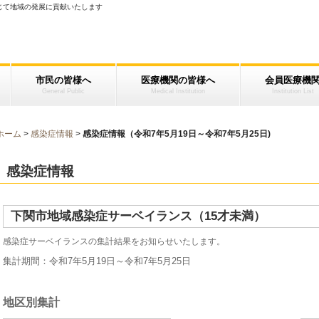
じて地域の発展に貢献いたします
市民の皆様へ
医療機関の皆様へ
会員医療機
General Public
Medical Institution
Institution List
ホーム
>
感染症情報
>
感染症情報（令和7年5月19日～令和7年5月25日)
感染症情報
下関市地域感染症サーベイランス（15才未満）
感染症サーベイランスの集計結果をお知らせいたします。
集計期間：令和7年5月19
日～令和7年5月25日
地区別集計