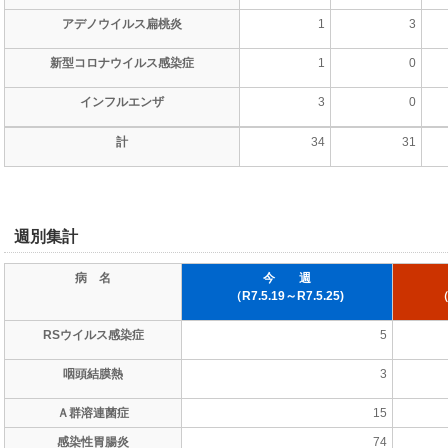
アデノウイルス扁桃炎
1
3
新型コロナウイルス感染症
1
0
インフルエンザ
3
0
計
34
31
週別集計
病 名
今 週
（R7.5.19～R7.5.25)
（
RSウイルス感染症
5
咽頭結膜熱
3
Ａ群溶連菌症
15
感染性胃腸炎
74